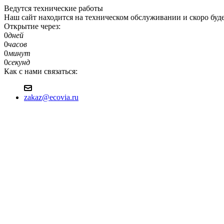
Ведутся технические работы
Наш сайт находится на техническом обслуживании и скоро будет д
Открытие через:
0
дней
0
часов
0
минут
0
секунд
Как с нами связаться:
zakaz@ecovia.ru