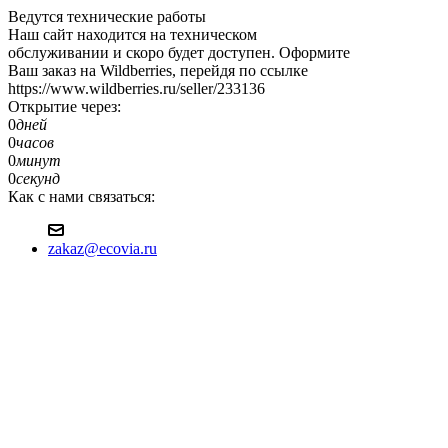
Ведутся технические работы
Наш сайт находится на техническом
обслуживании и скоро будет доступен. Оформите
Ваш заказ на Wildberries, перейдя по ссылке
https://www.wildberries.ru/seller/233136
Открытие через:
0
дней
0
часов
0
минут
0
секунд
Как с нами связаться:
zakaz@ecovia.ru