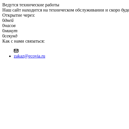
Ведутся технические работы
Наш сайт находится на техническом обслуживании и скоро будет д
Открытие через:
0
дней
0
часов
0
минут
0
секунд
Как с нами связаться:
zakaz@ecovia.ru