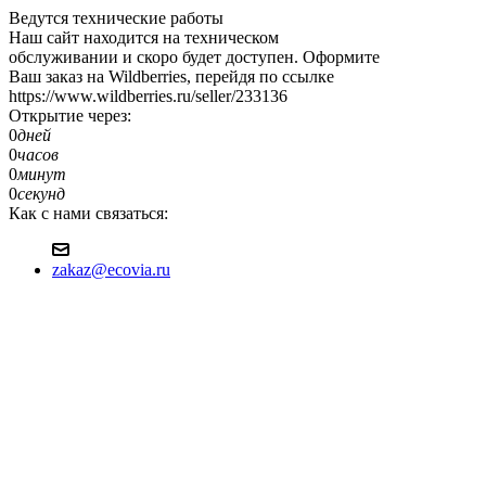
Ведутся технические работы
Наш сайт находится на техническом
обслуживании и скоро будет доступен. Оформите
Ваш заказ на Wildberries, перейдя по ссылке
https://www.wildberries.ru/seller/233136
Открытие через:
0
дней
0
часов
0
минут
0
секунд
Как с нами связаться:
zakaz@ecovia.ru