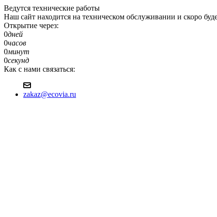
Ведутся технические работы
Наш сайт находится на техническом обслуживании и скоро будет д
Открытие через:
0
дней
0
часов
0
минут
0
секунд
Как с нами связаться:
zakaz@ecovia.ru