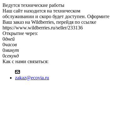
Ведутся технические работы
Наш сайт находится на техническом
обслуживании и скоро будет доступен. Оформите
Ваш заказ на Wildberries, перейдя по ссылке
https://www.wildberries.ru/seller/233136
Открытие через:
0
дней
0
часов
0
минут
0
секунд
Как с нами связаться:
zakaz@ecovia.ru