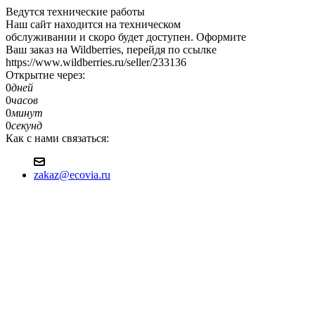
Ведутся технические работы
Наш сайт находится на техническом
обслуживании и скоро будет доступен. Оформите
Ваш заказ на Wildberries, перейдя по ссылке
https://www.wildberries.ru/seller/233136
Открытие через:
0
дней
0
часов
0
минут
0
секунд
Как с нами связаться:
zakaz@ecovia.ru