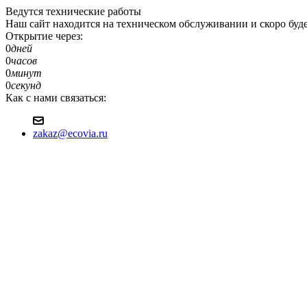
Ведутся технические работы
Наш сайт находится на техническом обслуживании и скоро будет д
Открытие через:
0
дней
0
часов
0
минут
0
секунд
Как с нами связаться:
zakaz@ecovia.ru