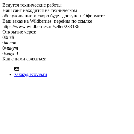
Ведутся технические работы
Наш сайт находится на техническом
обслуживании и скоро будет доступен. Оформите
Ваш заказ на Wildberries, перейдя по ссылке
https://www.wildberries.ru/seller/233136
Открытие через:
0
дней
0
часов
0
минут
0
секунд
Как с нами связаться:
zakaz@ecovia.ru