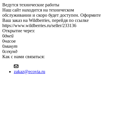
Ведутся технические работы
Наш сайт находится на техническом
обслуживании и скоро будет доступен. Оформите
Ваш заказ на Wildberries, перейдя по ссылке
https://www.wildberries.ru/seller/233136
Открытие через:
0
дней
0
часов
0
минут
0
секунд
Как с нами связаться:
zakaz@ecovia.ru