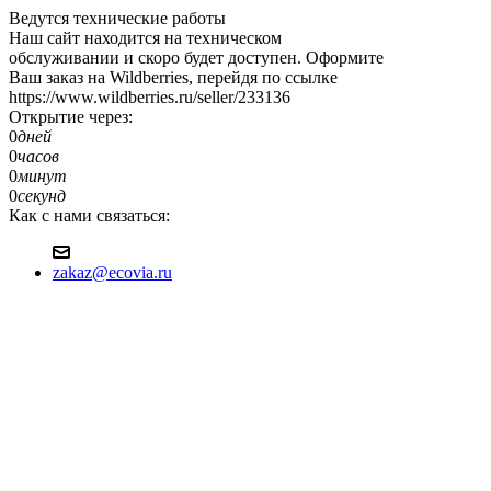
Ведутся технические работы
Наш сайт находится на техническом
обслуживании и скоро будет доступен. Оформите
Ваш заказ на Wildberries, перейдя по ссылке
https://www.wildberries.ru/seller/233136
Открытие через:
0
дней
0
часов
0
минут
0
секунд
Как с нами связаться:
zakaz@ecovia.ru