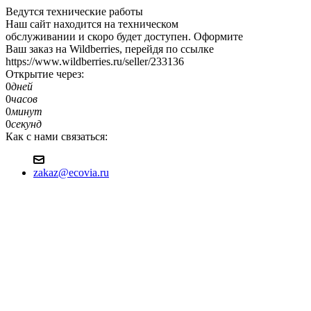
Ведутся технические работы
Наш сайт находится на техническом
обслуживании и скоро будет доступен. Оформите
Ваш заказ на Wildberries, перейдя по ссылке
https://www.wildberries.ru/seller/233136
Открытие через:
0
дней
0
часов
0
минут
0
секунд
Как с нами связаться:
zakaz@ecovia.ru