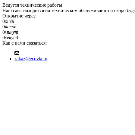
Ведутся технические работы
Наш сайт находится на техническом обслуживании и скоро будет д
Открытие через:
0
дней
0
часов
0
минут
0
секунд
Как с нами связаться:
zakaz@ecovia.ru